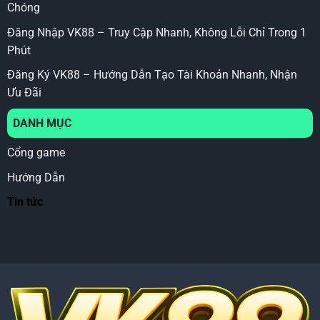
Chóng
Đăng Nhập VK88 – Truy Cập Nhanh, Không Lỗi Chỉ Trong 1
Phút
Đăng Ký VK88 – Hướng Dẫn Tạo Tài Khoản Nhanh, Nhận
Ưu Đãi
DANH MỤC
Cổng game
Hướng Dẫn
Tin tức