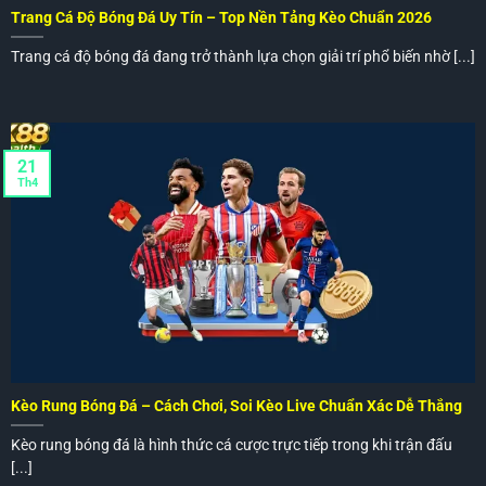
Trang Cá Độ Bóng Đá Uy Tín – Top Nền Tảng Kèo Chuẩn 2026
Trang cá độ bóng đá đang trở thành lựa chọn giải trí phổ biến nhờ [...]
21
Th4
Kèo Rung Bóng Đá – Cách Chơi, Soi Kèo Live Chuẩn Xác Dễ Thắng
Kèo rung bóng đá là hình thức cá cược trực tiếp trong khi trận đấu
[...]