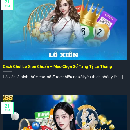
21
Th4
Cách Chơi Lô Xiên Chuẩn – Mẹo Chọn Số Tăng Tỷ Lệ Thắng
Lô xiên là hình thức chơi số được nhiều người yêu thích nhờ tỷ lệ [...]
21
Th4