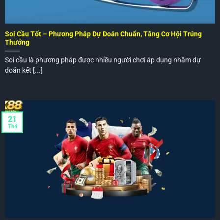
Soi Cầu Tốt – Phương Pháp Dự Đoán Chuẩn, Tăng Cơ Hội Trúng
Thưởng
Soi cầu là phương pháp được nhiều người chơi áp dụng nhằm dự
đoán kết [...]
21
Th4