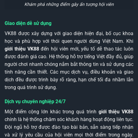
Khám phá những điểm gây ấn tượng hội viên
Giao diện dễ sử dụng
VK88 được xây dựng với giao diện hiện đại, bố cục khoa
học và phù hợp với thói quen người dùng Việt Nam. Khi
giới thiệu VK88
đến hội viên mới, yếu tố dễ thao tác luôn
được đánh giá cao. Hệ thống hỗ trợ tiếng Việt đầy đủ, giúp
người chơi nhanh chóng nắm bắt thông tin và sử dụng các
tính năng cần thiết. Các mục dịch vụ, điều khoản và giao
dịch đều được trình bày rõ ràng, hạn chế tối đa nhầm lẫn
trong quá trình sử dụng.
Dịch vụ chuyên nghiệp 24/7
Một điểm cộng lớn khác trong quá trình
giới thiệu VK88
chính là hệ thống chăm sóc khách hàng hoạt động liên tục.
Đội ngũ hỗ trợ được đào tạo bài bản, sẵn sàng tiếp nhận
và xử lý yêu cầu của hội viên mọi thời điểm trong ngày.