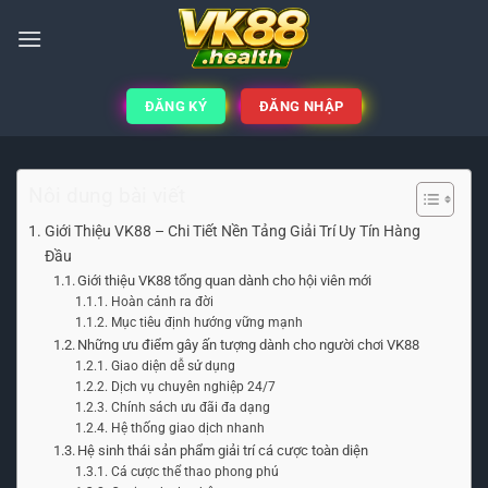
ĐĂNG KÝ
ĐĂNG NHẬP
Nôi dung bài viết
Giới Thiệu VK88 – Chi Tiết Nền Tảng Giải Trí Uy Tín Hàng
Đầu
Giới thiệu VK88 tổng quan dành cho hội viên mới
Hoàn cảnh ra đời
Mục tiêu định hướng vững mạnh
Những ưu điểm gây ấn tượng dành cho người chơi VK88
Giao diện dễ sử dụng
Dịch vụ chuyên nghiệp 24/7
Chính sách ưu đãi đa dạng
Hệ thống giao dịch nhanh
Hệ sinh thái sản phẩm giải trí cá cược toàn diện
Cá cược thể thao phong phú