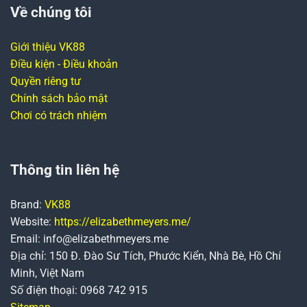
Về chúng tôi
Giới thiệu VK88
Điều kiện - Điều khoản
Quyền riêng tư
Chính sách bảo mật
Chơi có trách nhiệm
Thông tin liên hệ
Brand:
VK88
Website:
https://elizabethmeyers.me/
Email:
info@elizabethmeyers.me
Địa chỉ: 150 Đ. Đào Sư Tích, Phước Kiển, Nhà Bè, Hồ Chí
Minh, Việt Nam
Số điện thoại: 0968 742 915