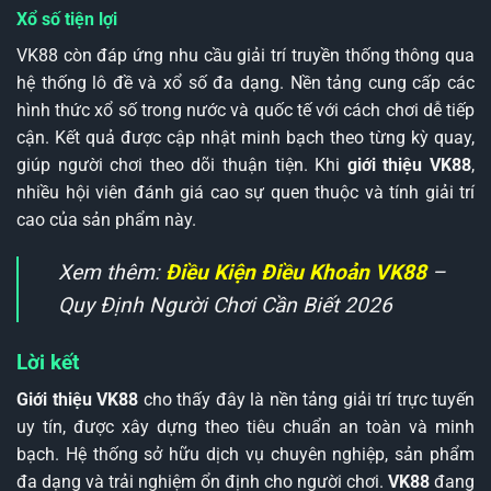
Xổ số tiện lợi
VK88 còn đáp ứng nhu cầu giải trí truyền thống thông qua
hệ thống lô đề và xổ số đa dạng. Nền tảng cung cấp các
hình thức xổ số trong nước và quốc tế với cách chơi dễ tiếp
cận. Kết quả được cập nhật minh bạch theo từng kỳ quay,
giúp người chơi theo dõi thuận tiện. Khi
giới thiệu VK88
,
nhiều hội viên đánh giá cao sự quen thuộc và tính giải trí
cao của sản phẩm này.
Xem thêm:
Điều Kiện Điều Khoản VK88
–
Quy Định Người Chơi Cần Biết 2026
Lời kết
Giới thiệu VK88
cho thấy đây là nền tảng giải trí trực tuyến
uy tín, được xây dựng theo tiêu chuẩn an toàn và minh
bạch. Hệ thống sở hữu dịch vụ chuyên nghiệp, sản phẩm
đa dạng và trải nghiệm ổn định cho người chơi.
VK88
đang