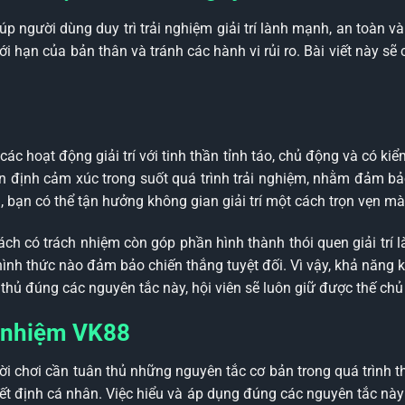
p người dùng duy trì trải nghiệm giải trí lành mạnh, an toàn v
iới hạn của bản thân và tránh các hành vi rủi ro. Bài viết này 
ác hoạt động giải trí với tinh thần tỉnh táo, chủ động và có kiể
n định cảm xúc trong suốt quá trình trải nghiệm, nhằm đảm bảo
iệm, bạn có thể tận hưởng không gian giải trí một cách trọn vẹn 
 cách có trách nhiệm còn góp phần hình thành thói quen giải tr
ó hình thức nào đảm bảo chiến thắng tuyệt đối. Vì vậy, khả năng
ân thủ đúng các nguyên tắc này, hội viên sẽ luôn giữ được thế c
h nhiệm VK88
gười chơi cần tuân thủ những nguyên tắc cơ bản trong quá trình 
t định cá nhân. Việc hiểu và áp dụng đúng các nguyên tắc này sẽ