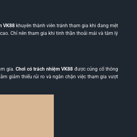
ệm VK88
khuyên thành viên tránh tham gia khi đang mệt
cao. Chỉ nên tham gia khi tinh thần thoải mái và tâm lý
ham gia.
Chơi có trách nhiệm VK88
được củng cố thông
hằm giảm thiểu rủi ro và ngăn chặn việc tham gia vượt