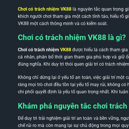
Chơi có trách nhiệm VK88
là nguyên tắc quan trọng giú
khích người chơi tham gia một cách tỉnh táo, hiểu rõ g
VK88 một cách thông minh và có kiểm soát.
Chơi có trách nhiệm VK88 là gì?
Chơi có trách nhiệm
VK88
được hiểu là cách tham gia c
cá nhân, phân bổ thời gian tham gia phù hợp và giữ ổ
đúng nghĩa. Khi duy trì thói quen giải trí có trách nh
Không chỉ dừng lại ở yếu tố an toàn, việc giải trí một
ràng mọi trò chơi đều tồn tại yếu tố may rủi, không c
chi phối quyết định là yếu tố quan trọng nhất. Khi tu
Khám phá nguyên tắc chơi trác
Để duy trì trải nghiệm giải trí an toàn và bền vững, n
chế rủi ro mà còn mang lại sự chủ động trong mọi quyế