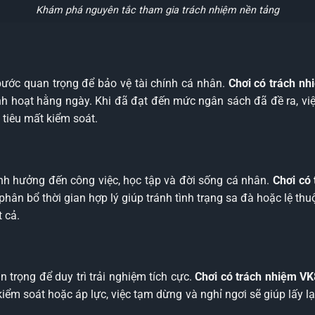
Khám phá nguyên tắc tham gia trách nhiệm nền tảng
 bước quan trọng để bảo vệ tài chính cá nhân.
Chơi có trách n
h hoạt hằng ngày. Khi đã đạt đến mức ngân sách đã đề ra, việc
 tiêu mất kiểm soát.
ảnh hưởng đến công việc, học tập và đời sống cá nhân.
Chơi có
hân bổ thời gian hợp lý giúp tránh tình trạng sa đà hoặc lệ thuộc
 cả.
 trọng để duy trì trải nghiệm tích cực.
Chơi có trách nhiệm V
iểm soát hoặc áp lực, việc tạm dừng và nghỉ ngơi sẽ giúp lấy lạ