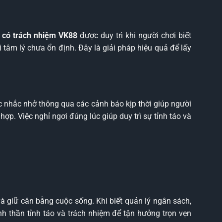
 có trách nhiệm VK88
được duy trì khi người chơi biết
 tâm lý chưa ổn định. Đây là giải pháp hiệu quả để lấy
 nhắc nhở thông qua các cảnh báo kịp thời giúp người
hợp. Việc nghỉ ngơi đúng lúc giúp duy trì sự tỉnh táo và
 và giữ cân bằng cuộc sống. Khi biết quản lý ngân sách,
nh thần tỉnh táo và trách nhiệm để tận hưởng trọn vẹn