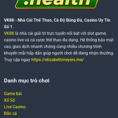
VK88 - Nhà Cái Thể Thao, Cá Độ Bóng Đá, Casino Uy Tín
Số 1
VK88
là nhà cái giải trí trực tuyến nổi bật với slot game,
casino live và cá cược thể thao đa dạng. Hệ thống bảo mật
cao, giao dịch nhanh chóng cùng nhiều chương trình
khuyến mãi hấp dẫn giúp người chơi dễ dàng nhận thưởng.
Truy cập ngay
https://elizabethmeyers.me/
Danh mục trò chơi
Game bài
Xổ Số
Live Casino
Bắn cá