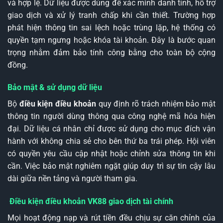
và hợp lệ. Dữ liệu được dùng để xác minh danh tính, hỗ trợ
giao dịch và xử lý tranh chấp khi cần thiết. Trường hợp
phát hiện thông tin sai lệch hoặc trùng lặp, hệ thống có
quyền tạm ngưng hoặc khóa tài khoản. Đây là bước quan
trọng nhằm đảm bảo tính công bằng cho toàn bộ cộng
đồng.
Bảo mật & sử dụng dữ liệu
Bộ
điều kiện điều khoản
quy định rõ trách nhiệm bảo mật
thông tin người dùng thông qua công nghệ mã hóa hiện
đại. Dữ liệu cá nhân chỉ được sử dụng cho mục đích vận
hành với không chia sẻ cho bên thứ ba trái phép. Hội viên
có quyền yêu cầu cập nhật hoặc chỉnh sửa thông tin khi
cần. Việc bảo mật nghiêm ngặt giúp duy trì sự tin cậy lâu
dài giữa nền tảng và người tham gia.
Điều kiện điều khoản VK88 giao dịch tài chính
Mọi hoạt động nạp và rút tiền đều chịu sự căn chỉnh của